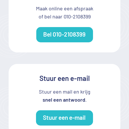
inzicht
kunnen
Akim
Maak online een afspraak
geven
really
of bel naar 010-2108399
waar je
found
zelf niet
exactly
stil bij
the
Bel 010-2108399
zou
source of
staan.
pain. He
Super
helped
bedankt!
me with
exercises.
Erg
He
Stuur een e-mail
tevreden!
relieved
it for a
while. I
Stuur een mail en krijg
will keep
snel een antwoord
.
coming .
Hope I
will not
Stuur een e-mail
be their
best